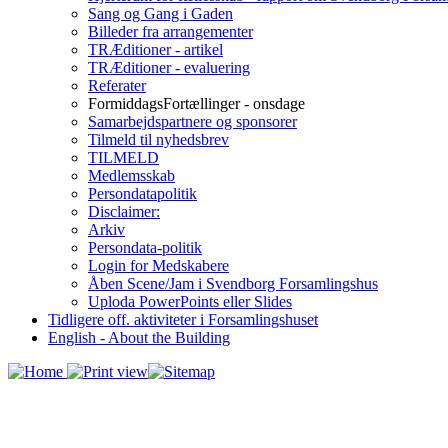
Sang og Gang i Gaden
Billeder fra arrangementer
TRÆditioner - artikel
TRÆditioner - evaluering
Referater
FormiddagsFortællinger - onsdage
Samarbejdspartnere og sponsorer
Tilmeld til nyhedsbrev
TILMELD
Medlemsskab
Persondatapolitik
Disclaimer:
Arkiv
Persondata-politik
Login for Medskabere
Åben Scene/Jam i Svendborg Forsamlingshus
Uploda PowerPoints eller Slides
Tidligere off. aktiviteter i Forsamlingshuset
English - About the Building