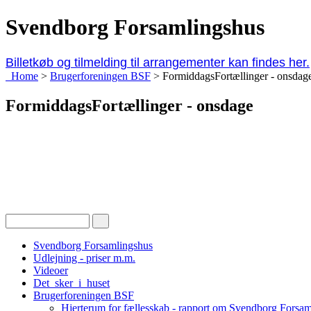
Svendborg Forsamlingshus
Billetkøb og tilmelding til arrangementer kan findes her.
Home
>
Brugerforeningen BSF
>
FormiddagsFortællinger - onsdag
FormiddagsFortællinger - onsdage
Svendborg Forsamlingshus
Udlejning - priser m.m.
Videoer
Det_sker_i_huset
Brugerforeningen BSF
Hjerterum for fællesskab - rapport om Svendborg Forsa