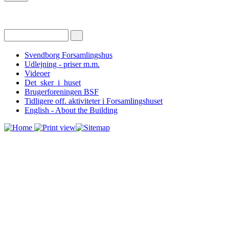
Svendborg Forsamlingshus
Udlejning - priser m.m.
Videoer
Det_sker_i_huset
Brugerforeningen BSF
Tidligere off. aktiviteter i Forsamlingshuset
English - About the Building